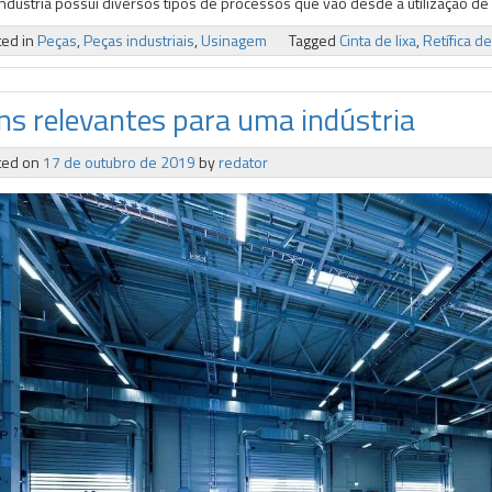
ndústria possui diversos tipos de processos que vão desde a utilização de
ted in
Peças
,
Peças industriais
,
Usinagem
Tagged
Cinta de lixa
,
Retífica d
ens relevantes para uma indústria
ted on
17 de outubro de 2019
by
redator