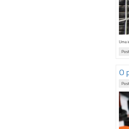
Uma i
Pos
O 
Pos