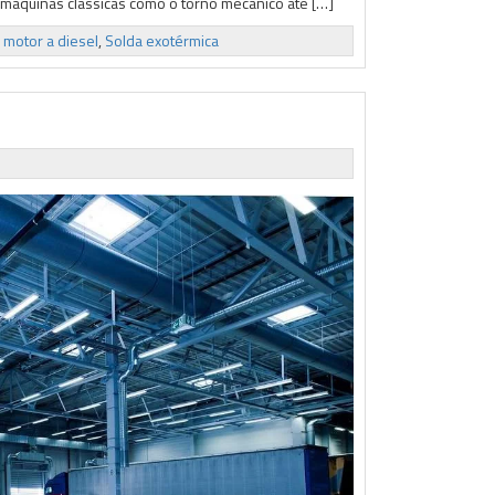
 máquinas clássicas como o torno mecânico até […]
e motor a diesel
,
Solda exotérmica