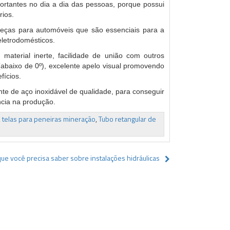
rtantes no dia a dia das pessoas, porque possui
rios.
peças para automóveis que são essenciais para a
eletrodomésticos.
material inerte, facilidade de união com outros
 (abaixo de 0º), excelente apelo visual promovendo
fícios.
nte de aço inoxidável de qualidade, para conseguir
ncia na produção.
,
telas para peneiras mineração
,
Tubo retangular de
ue você precisa saber sobre instalações hidráulicas