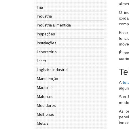
alime
Imã
O in
Indústria
oxida
compa
Indústria alimentícia
Esse
Inspeções
funci
Instalações
móvei
Laboratório
É pos
corri
Laser
Logística industrial
Te
Manutenção
A
tel
Máquinas
algum
Materiais
Sua f
model
Medidores
As pe
Melhorias
pene
Metais
inoxi