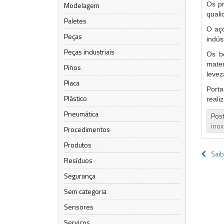
Os pr
Modelagem
quali
Paletes
O aço
Peças
indús
Peças industriais
Os be
mater
Pinos
levez
Placa
Porta
Plástico
reali
Pneumática
Pos
inox
Procedimentos
Produtos
Nav
Saib
Resíduos
de
Segurança
Pos
Sem categoria
Sensores
Serviços