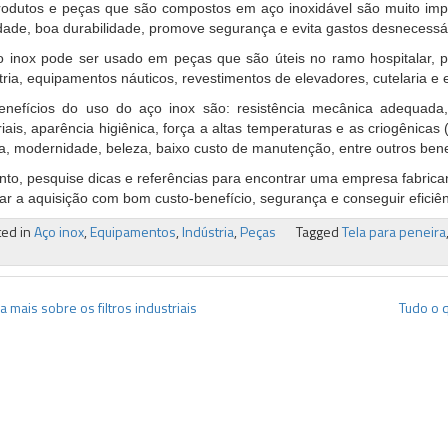
odutos e peças que são compostos em aço inoxidável são muito impo
dade, boa durabilidade, promove segurança e evita gastos desnecessá
 inox pode ser usado em peças que são úteis no ramo hospitalar, 
tria, equipamentos náuticos, revestimentos de elevadores, cutelaria e 
nefícios do uso do aço inox são: resistência mecânica adequada, 
iais, aparência higiênica, força a altas temperaturas e as criogênicas
a, modernidade, beleza, baixo custo de manutenção, entre outros bene
nto, pesquise dicas e referências para encontrar uma empresa fabrica
zar a aquisição com bom custo-benefício, segurança e conseguir eficiê
ted in
Aço inox
,
Equipamentos
,
Indústria
,
Peças
Tagged
Tela para peneira
egação
a mais sobre os filtros industriais
Tudo o q
t