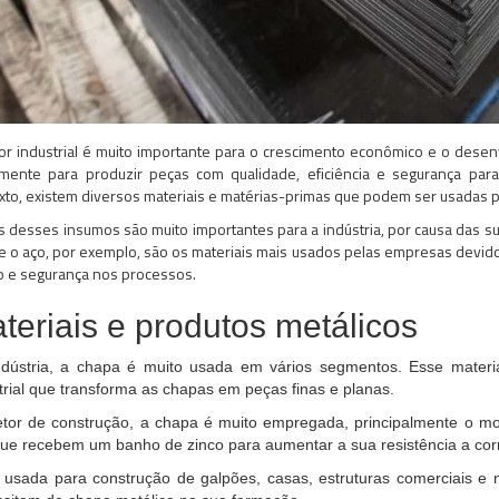
or industrial é muito importante para o crescimento econômico e o des
amente para produzir peças com qualidade, eficiência e segurança par
xto, existem diversos materiais e matérias-primas que podem ser usadas p
s desses insumos são muito importantes para a indústria, por causa das su
 e o aço, por exemplo, são os materiais mais usados pelas empresas devi
 e segurança nos processos.
teriais e produtos metálicos
ndústria, a chapa é muito usada em vários segmentos. Esse mater
trial que transforma as chapas em peças finas e planas.
tor de construção, a chapa é muito empregada, principalmente o mod
ue recebem um banho de zinco para aumentar a sua resistência a cor
 usada para construção de galpões, casas, estruturas comerciais 