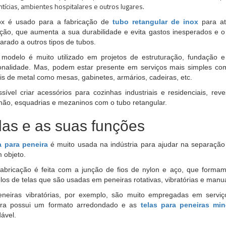
ntícias, ambientes hospitalares e outros lugares.
ox é usado para a fabricação de
tubo retangular de inox
para at
ção, que aumenta a sua durabilidade e evita gastos inesperados e
rado a outros tipos de tubos.
 modelo é muito utilizado em projetos de estruturação, fundação 
onalidade. Mas, podem estar presente em serviços mais simples co
s de metal como mesas, gabinetes, armários, cadeiras, etc.
sível criar acessórios para cozinhas industriais e residenciais, re
mão, esquadrias e mezaninos com o tubo retangular.
las e as suas funções
a para peneira
é muito usada na indústria para ajudar na separação
 objeto.
abricação é feita com a junção de fios de nylon e aço, que forma
os de telas que são usadas em peneiras rotativas, vibratórias e manua
neiras vibratórias, por exemplo, são muito empregadas em serviço
ira possui um formato arredondado e as
telas para peneiras mi
dável.