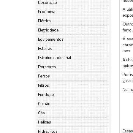
neces
Decoração
A uti
Economia
expos
Elétrica
Outro
Eletricidade
ferro
Equipamentos
A sua
carac
Esteiras
inox.
Estrutura industrial
A cha
outro
Extratores
Por i
Ferros
garan
Filtros
No me
Fundição
Galpão
Gás
Hélices
Essas
Hidráulicos