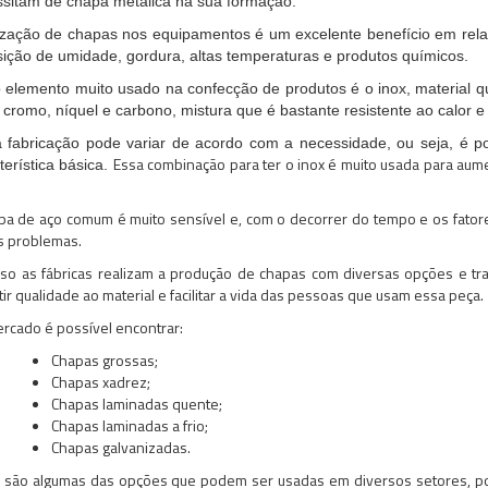
sitam de chapa metálica na sua formação.
lização de chapas nos equipamentos é um excelente benefício em relaç
ição de umidade, gordura, altas temperaturas e produtos químicos.
 elemento muito usado na confecção de produtos é o inox, material 
, cromo, níquel e carbono, mistura que é bastante resistente ao calor e
 fabricação pode variar de acordo com a necessidade, ou seja, é p
Essa combinação para ter o inox é muito usada para aum
terística básica.
pa de aço comum é muito sensível e, com o decorrer do tempo e os fatore
s problemas.
sso as fábricas realizam a produção de chapas com diversas opções e t
tir qualidade ao material e facilitar a vida das pessoas que usam essa peça.
rcado é possível encontrar:
Chapas grossas;
Chapas xadrez;
Chapas laminadas quente;
Chapas laminadas a frio;
Chapas galvanizadas.
 são algumas das opções que podem ser usadas em diversos setores, por 