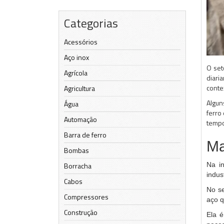
Categorias
Acessórios
Aço inox
O set
Agrícola
diari
conte
Agricultura
Algun
Água
ferro
Automação
tempo
Barra de ferro
Ma
Bombas
Na i
Borracha
indus
Cabos
No se
Compressores
aço q
Construção
Ela é