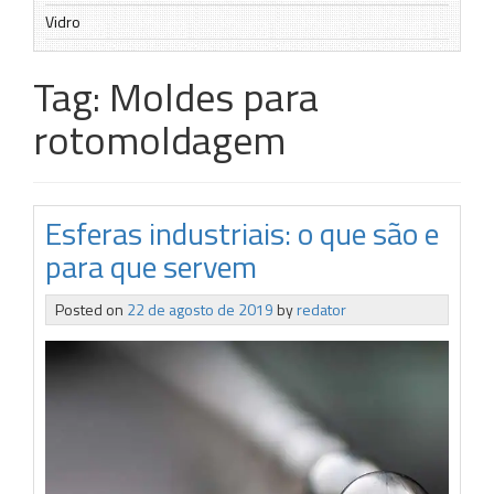
Vidro
Tag:
Moldes para
rotomoldagem
Esferas industriais: o que são e
para que servem
Posted on
22 de agosto de 2019
by
redator