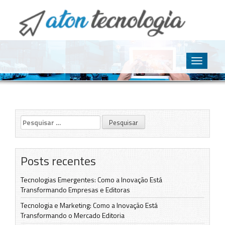
O point da Tecnologia
Aton Tecnologia
Skip
to
Toggle
content
navigatio
Pesquisar
por:
Posts recentes
Tecnologias Emergentes: Como a Inovação Está
Transformando Empresas e Editoras
Tecnologia e Marketing: Como a Inovação Está
Transformando o Mercado Editoria