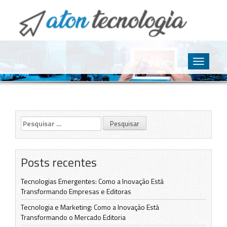
O point da Tecnologia
Aton Tecnologia
Skip
to
Toggle
content
navigatio
Pesquisar
por:
Posts recentes
Tecnologias Emergentes: Como a Inovação Está
Transformando Empresas e Editoras
Tecnologia e Marketing: Como a Inovação Está
Transformando o Mercado Editoria