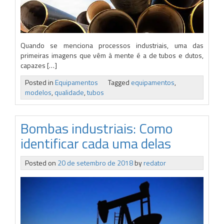
Quando se menciona processos industriais, uma das
primeiras imagens que vêm à mente é a de tubos e dutos,
capazes […]
Posted in
Equipamentos
Tagged
equipamentos
,
modelos
,
qualidade
,
tubos
Bombas industriais: Como
identificar cada uma delas
Posted on
20 de setembro de 2018
by
redator