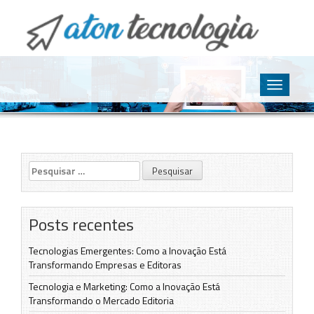
O point da Tecnologia
Aton Tecnologia
Skip
to
Toggle
content
navigatio
Pesquisar
por:
Posts recentes
Tecnologias Emergentes: Como a Inovação Está
Transformando Empresas e Editoras
Tecnologia e Marketing: Como a Inovação Está
Transformando o Mercado Editoria