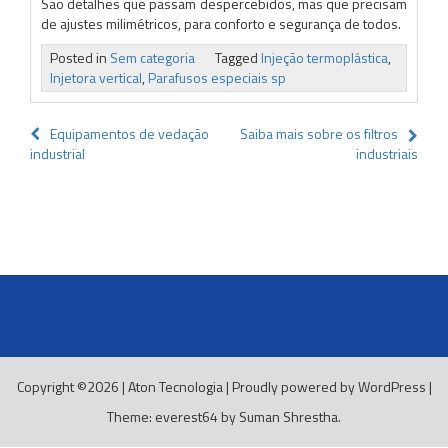
São detalhes que passam despercebidos, mas que precisam
de ajustes milimétricos, para conforto e segurança de todos.
Posted in
Sem categoria
Tagged
Injeção termoplástica
,
Injetora vertical
,
Parafusos especiais sp
Navegação
Equipamentos de vedação
Saiba mais sobre os filtros
industrial
industriais
de
Post
Copyright ©2026
|
Aton Tecnologia
|
Proudly powered by WordPress
|
Theme: everest64 by
Suman Shrestha
.