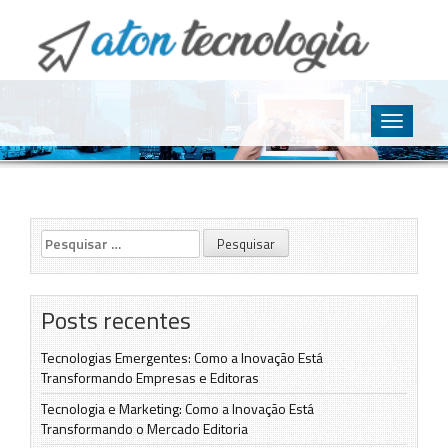
O point da Tecnologia
Aton Tecnologia
Skip
to
Toggle
content
navigatio
Pesquisar
por:
Posts recentes
Tecnologias Emergentes: Como a Inovação Está
Transformando Empresas e Editoras
Tecnologia e Marketing: Como a Inovação Está
Transformando o Mercado Editoria