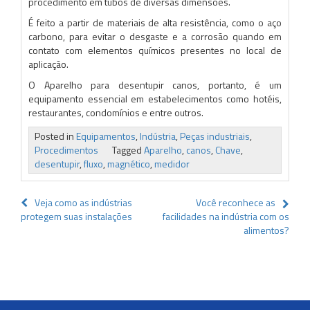
procedimento em tubos de diversas dimensões.
É feito a partir de materiais de alta resistência, como o aço
carbono, para evitar o desgaste e a corrosão quando em
contato com elementos químicos presentes no local de
aplicação.
O Aparelho para desentupir canos, portanto, é um
equipamento essencial em estabelecimentos como hotéis,
restaurantes, condomínios e entre outros.
Posted in
Equipamentos
,
Indústria
,
Peças industriais
,
Procedimentos
Tagged
Aparelho
,
canos
,
Chave
,
desentupir
,
fluxo
,
magnético
,
medidor
Navegação
Veja como as indústrias
Você reconhece as
protegem suas instalações
facilidades na indústria com os
de
alimentos?
Post