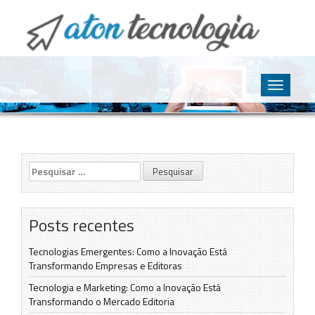
O point da Tecnologia
Aton Tecnologia
Skip
to
Toggle
content
navigatio
Pesquisar
por:
Posts recentes
Tecnologias Emergentes: Como a Inovação Está
Transformando Empresas e Editoras
Tecnologia e Marketing: Como a Inovação Está
Transformando o Mercado Editoria