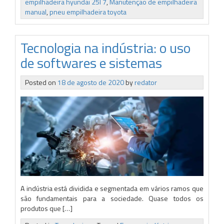
empilhadeira hyundai 25l 7
,
Manutenção de empilhadeira
manual
,
pneu empilhadeira toyota
Tecnologia na indústria: o uso
de softwares e sistemas
Posted on
18 de agosto de 2020
by
redator
A indústria está dividida e segmentada em vários ramos que
são fundamentais para a sociedade. Quase todos os
produtos que […]