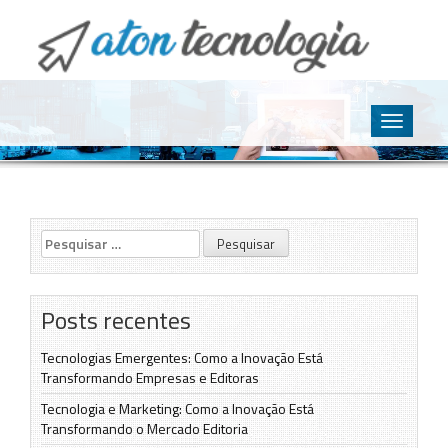
O point da Tecnologia
Aton Tecnologia
Skip
to
Toggle
content
navigatio
Pesquisar
por:
Posts recentes
Tecnologias Emergentes: Como a Inovação Está
Transformando Empresas e Editoras
Tecnologia e Marketing: Como a Inovação Está
Transformando o Mercado Editoria