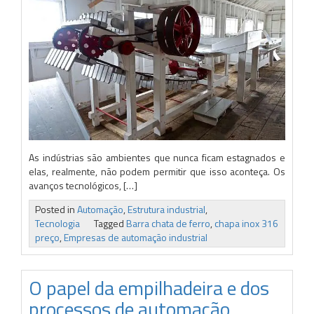
As indústrias são ambientes que nunca ficam estagnados e
elas, realmente, não podem permitir que isso aconteça. Os
avanços tecnológicos, […]
Posted in
Automação
,
Estrutura industrial
,
Tecnologia
Tagged
Barra chata de ferro
,
chapa inox 316
preço
,
Empresas de automação industrial
O papel da empilhadeira e dos
processos de automação