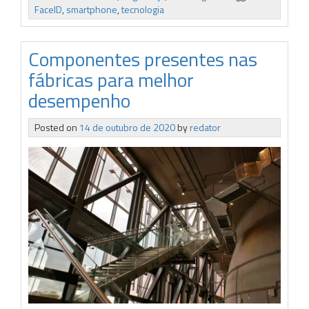
FaceID
,
smartphone
,
tecnologia
Componentes presentes nas
fábricas para melhor
desempenho
Posted on
14 de outubro de 2020
by
redator