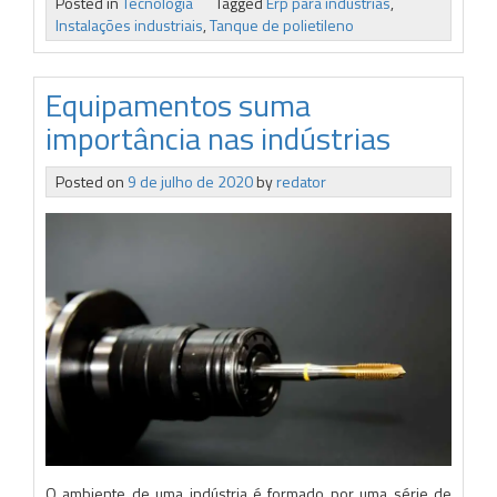
Posted in
Tecnologia
Tagged
Erp para indústrias
,
Instalações industriais
,
Tanque de polietileno
Equipamentos suma
importância nas indústrias
Posted on
9 de julho de 2020
by
redator
O ambiente de uma indústria é formado por uma série de