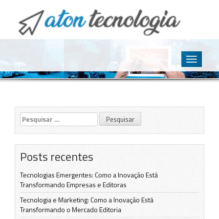
O point da Tecnologia
Aton Tecnologia
Skip
to
Toggle
content
navigatio
Pesquisar
por:
Posts recentes
Tecnologias Emergentes: Como a Inovação Está
Transformando Empresas e Editoras
Tecnologia e Marketing: Como a Inovação Está
Transformando o Mercado Editoria