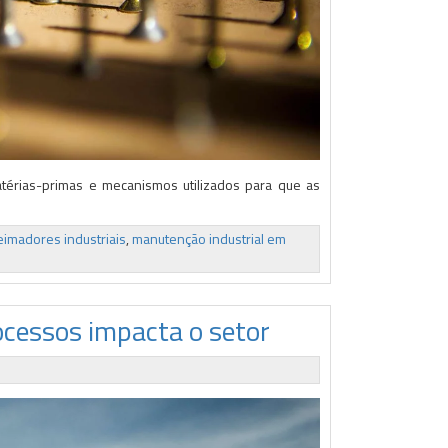
térias-primas e mecanismos utilizados para que as
imadores industriais
,
manutenção industrial em
ocessos impacta o setor