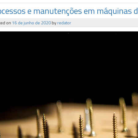
ocessos e manutenções em máquinas d
ted on
16 de junho de 2020
by
redator