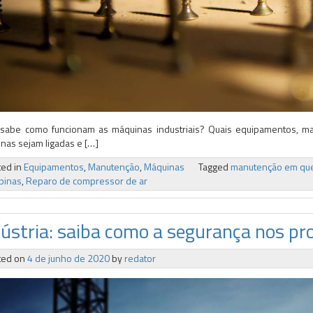
sabe como funcionam as máquinas industriais? Quais equipamentos, ma
nas sejam ligadas e […]
ted in
Equipamentos
,
Manutenção
,
Máquinas
Tagged
manutenção em que
pinas
,
Reparo de compressor de ar
dústria: saiba como a segurança nos pr
ted on
4 de junho de 2020
by
redator