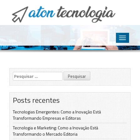
O point da Tecnologia
Aton Tecnologia
Skip
to
Toggle
content
navigatio
Pesquisar
por:
Posts recentes
Tecnologias Emergentes: Como a Inovação Está
Transformando Empresas e Editoras
Tecnologia e Marketing: Como a Inovação Está
Transformando o Mercado Editoria