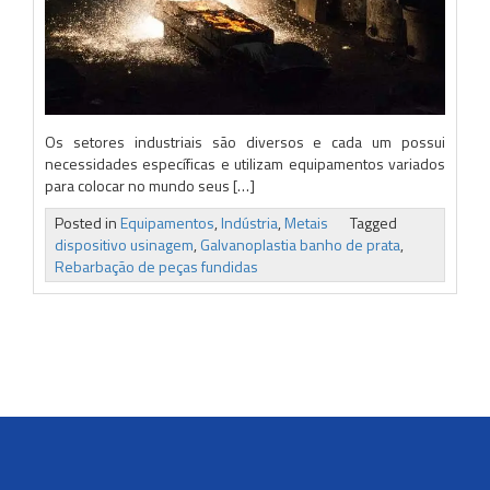
Os setores industriais são diversos e cada um possui
necessidades específicas e utilizam equipamentos variados
para colocar no mundo seus […]
Posted in
Equipamentos
,
Indústria
,
Metais
Tagged
dispositivo usinagem
,
Galvanoplastia banho de prata
,
Rebarbação de peças fundidas