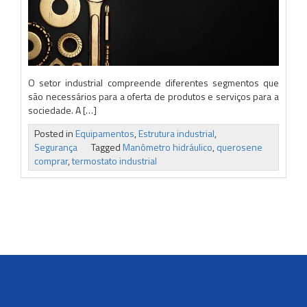
O setor industrial compreende diferentes segmentos que
são necessários para a oferta de produtos e serviços para a
sociedade. A […]
Posted in
Equipamentos
,
Estrutura industrial
,
Segurança
Tagged
Manômetro hidráulico
,
querosene
comprar
,
termostato industrial