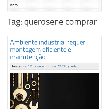
Vidro
Tag:
querosene comprar
Ambiente industrial requer
montagem eficiente e
manutenção
Posted on
10 de setembro de 2020
by
redator