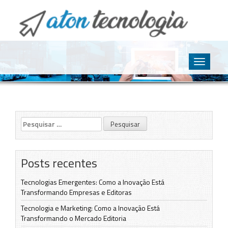
O point da Tecnologia
Aton Tecnologia
Skip
to
Toggle
content
navigatio
Pesquisar
por:
Posts recentes
Tecnologias Emergentes: Como a Inovação Está
Transformando Empresas e Editoras
Tecnologia e Marketing: Como a Inovação Está
Transformando o Mercado Editoria