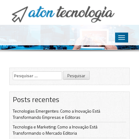
O point da Tecnologia
Aton Tecnologia
Skip
to
Toggle
content
navigatio
Pesquisar
por:
Posts recentes
Tecnologias Emergentes: Como a Inovação Está
Transformando Empresas e Editoras
Tecnologia e Marketing: Como a Inovação Está
Transformando o Mercado Editoria