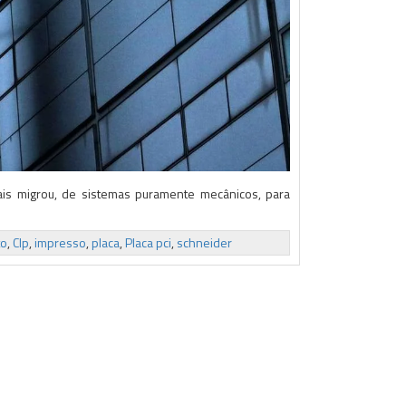
iais migrou, de sistemas puramente mecânicos, para
to
,
Clp
,
impresso
,
placa
,
Placa pci
,
schneider