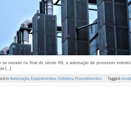
 se iniciado no final do século XIX, a automação de processos industr
ole […]
ted in
Automação
,
Equipamentos
,
Indústria
,
Procedimentos
Tagged
circui