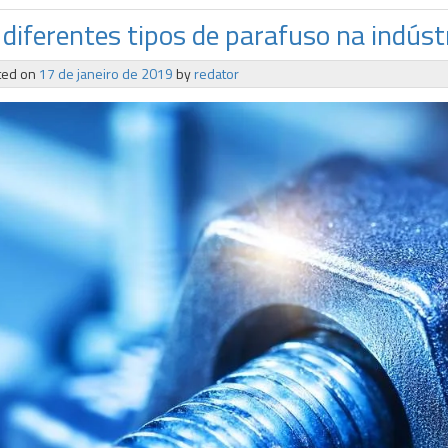
diferentes tipos de parafuso na indúst
ted on
17 de janeiro de 2019
by
redator