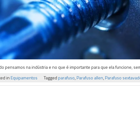
o pensamos na indústria e no que é importante para que ela funcione, se
ted in
Equipamentos
Tagged
parafuso
,
Parafuso allen
,
Parafuso sextavad