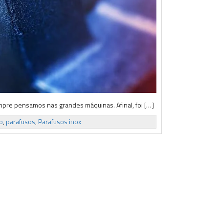
mpre pensamos nas grandes máquinas. Afinal, foi […]
o
,
parafusos
,
Parafusos inox