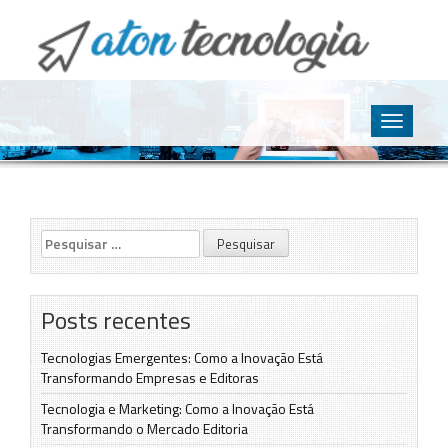
O point da Tecnologia
Aton Tecnologia
Skip
to
Toggle
content
navigatio
Pesquisar
por:
Posts recentes
Tecnologias Emergentes: Como a Inovação Está
Transformando Empresas e Editoras
Tecnologia e Marketing: Como a Inovação Está
Transformando o Mercado Editoria