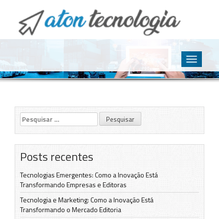
O point da Tecnologia
Aton Tecnologia
Skip
to
Toggle
content
navigatio
Pesquisar
por:
Posts recentes
Tecnologias Emergentes: Como a Inovação Está
Transformando Empresas e Editoras
Tecnologia e Marketing: Como a Inovação Está
Transformando o Mercado Editoria