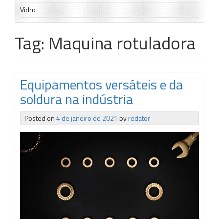
Vidro
Tag:
Maquina rotuladora
Equipamentos versáteis e da
soldura na indústria
Posted on
4 de janeiro de 2021
by
redator