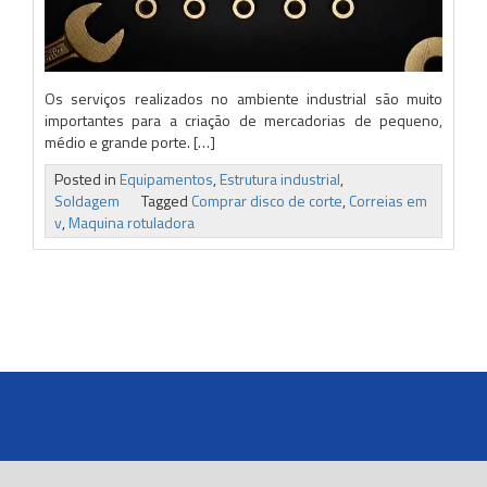
Os serviços realizados no ambiente industrial são muito
importantes para a criação de mercadorias de pequeno,
médio e grande porte. […]
Posted in
Equipamentos
,
Estrutura industrial
,
Soldagem
Tagged
Comprar disco de corte
,
Correias em
v
,
Maquina rotuladora