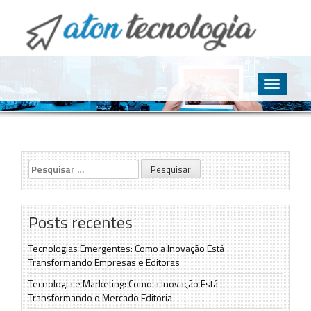
O point da Tecnologia
Aton Tecnologia
Skip
to
Toggle
content
navigatio
Pesquisar
por:
Posts recentes
Tecnologias Emergentes: Como a Inovação Está
Transformando Empresas e Editoras
Tecnologia e Marketing: Como a Inovação Está
Transformando o Mercado Editoria