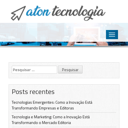
O point da Tecnologia
Aton Tecnologia
Skip
to
Toggle
content
navigatio
Pesquisar
por:
Posts recentes
Tecnologias Emergentes: Como a Inovação Está
Transformando Empresas e Editoras
Tecnologia e Marketing: Como a Inovação Está
Transformando o Mercado Editoria