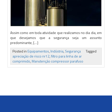
Assim como em toda atividade que realizamos no dia dia, em
que desejamos que a segurança seja um assunto
predominante, […]
Posted in
Equipamentos
,
Indústria
,
Segurança
Tagged
apreciação de risco nr12
,
filtro para linha de ar
comprimido
,
Manutenção compressor parafuso