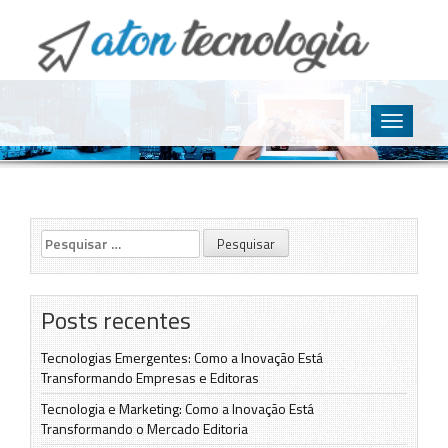
O point da Tecnologia
Aton Tecnologia
Skip
to
Toggle
content
navigatio
Pesquisar
por:
Posts recentes
Tecnologias Emergentes: Como a Inovação Está
Transformando Empresas e Editoras
Tecnologia e Marketing: Como a Inovação Está
Transformando o Mercado Editoria