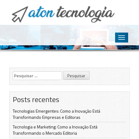
O point da Tecnologia
Aton Tecnologia
Skip
to
Toggle
content
navigatio
Pesquisar
por:
Posts recentes
Tecnologias Emergentes: Como a Inovação Está
Transformando Empresas e Editoras
Tecnologia e Marketing: Como a Inovação Está
Transformando o Mercado Editoria