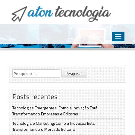
O point da Tecnologia
Aton Tecnologia
Skip
to
Toggle
content
navigatio
Pesquisar
por:
Posts recentes
Tecnologias Emergentes: Como a Inovação Está
Transformando Empresas e Editoras
Tecnologia e Marketing: Como a Inovação Está
Transformando o Mercado Editoria