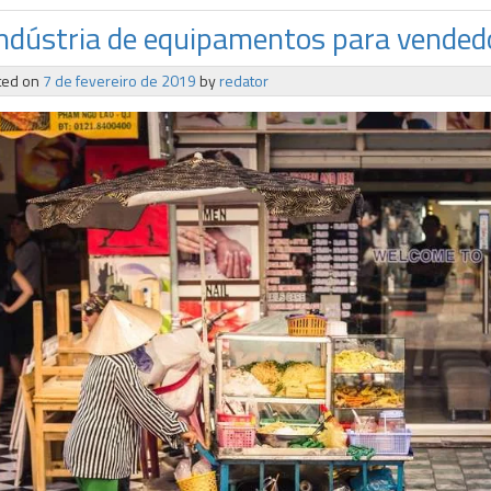
indústria de equipamentos para vended
ted on
7 de fevereiro de 2019
by
redator