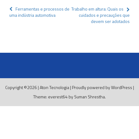
Navegação
Ferramentas e processos de
Trabalho em altura: Quais os
uma indústria automotiva
cuidados e precauções que
de
devem ser adotados
Post
Copyright ©2026
|
Aton Tecnologia
|
Proudly powered by WordPress
|
Theme: everest64 by
Suman Shrestha
.