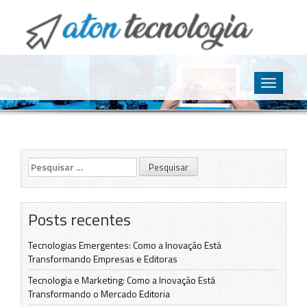
O point da Tecnologia
Aton Tecnologia
Skip
to
Toggle
content
navigatio
Pesquisar
por:
Posts recentes
Tecnologias Emergentes: Como a Inovação Está
Transformando Empresas e Editoras
Tecnologia e Marketing: Como a Inovação Está
Transformando o Mercado Editoria