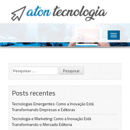
O point da Tecnologia
Aton Tecnologia
Skip
to
Toggle
content
navigatio
Pesquisar
por:
Posts recentes
Tecnologias Emergentes: Como a Inovação Está
Transformando Empresas e Editoras
Tecnologia e Marketing: Como a Inovação Está
Transformando o Mercado Editoria