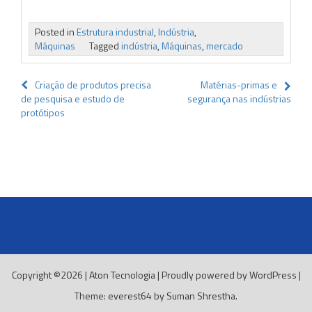
Posted in
Estrutura industrial
,
Indústria
,
Máquinas
Tagged
indústria
,
Máquinas
,
mercado
Navegação
Criação de produtos precisa
Matérias-primas e
de pesquisa e estudo de
segurança nas indústrias
de
protótipos
Post
Copyright ©2026
|
Aton Tecnologia
|
Proudly powered by WordPress
|
Theme: everest64 by
Suman Shrestha
.