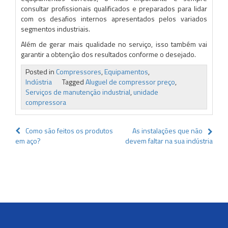
consultar profissionais qualificados e preparados para lidar
com os desafios internos apresentados pelos variados
segmentos industriais.
Além de gerar mais qualidade no serviço, isso também vai
garantir a obtenção dos resultados conforme o desejado.
Posted in
Compressores
,
Equipamentos
,
Indústria
Tagged
Aluguel de compressor preço
,
Serviços de manutenção industrial
,
unidade
compressora
Navegação
Como são feitos os produtos
As instalações que não
em aço?
devem faltar na sua indústria
de
Post