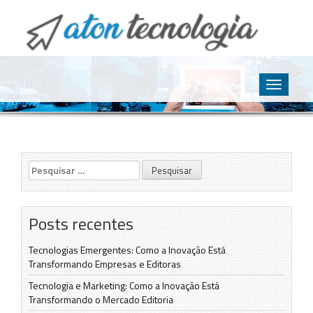
O point da Tecnologia
Aton Tecnologia
Skip
to
Toggle
content
navigatio
Pesquisar
por:
Posts recentes
Tecnologias Emergentes: Como a Inovação Está
Transformando Empresas e Editoras
Tecnologia e Marketing: Como a Inovação Está
Transformando o Mercado Editoria