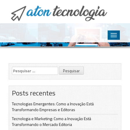
O point da Tecnologia
Aton Tecnologia
Skip
to
Toggle
content
navigatio
Pesquisar
por:
Posts recentes
Tecnologias Emergentes: Como a Inovação Está
Transformando Empresas e Editoras
Tecnologia e Marketing: Como a Inovação Está
Transformando o Mercado Editoria