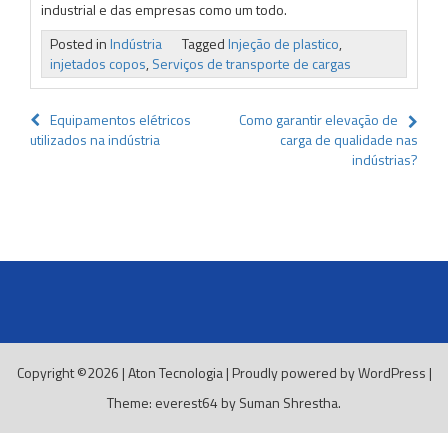
industrial e das empresas como um todo.
Posted in
Indústria
Tagged
Injeção de plastico
,
injetados copos
,
Serviços de transporte de cargas
Navegação
Equipamentos elétricos
Como garantir elevação de
utilizados na indústria
carga de qualidade nas
de
indústrias?
Post
Copyright ©2026
|
Aton Tecnologia
|
Proudly powered by WordPress
|
Theme: everest64 by
Suman Shrestha
.