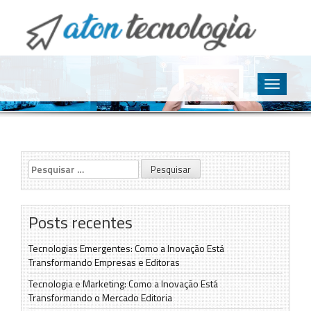
O point da Tecnologia
Aton Tecnologia
Skip
to
Toggle
content
navigatio
Pesquisar
por:
Posts recentes
Tecnologias Emergentes: Como a Inovação Está
Transformando Empresas e Editoras
Tecnologia e Marketing: Como a Inovação Está
Transformando o Mercado Editoria